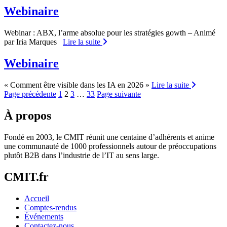
Webinaire
Webinar : ABX, l’arme absolue pour les stratégies gowth – Animé
par Iria Marques
Lire la suite
Webinaire
« Comment être visible dans les IA en 2026 »
Lire la suite
Pagination
Page
Page
Page
Page
Page précédente
1
2
3
…
33
Page suivante
des
À propos
publications
Fondé en 2003, le CMIT réunit une centaine d’adhérents et anime
une communauté de 1000 professionnels autour de préoccupations
plutôt B2B dans l’industrie de l’IT au sens large.
CMIT.fr
Accueil
Comptes-rendus
Événements
Contactez-nous