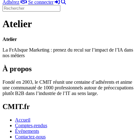
Adhérez
Se
Rechercher
Adhérez
Se connecter
connecter
Atelier
Atelier
La FrAIsque Marketing : prenez du recul sur l’impact de l’IA dans
nos métiers
À propos
Fondé en 2003, le CMIT réunit une centaine d’adhérents et anime
une communauté de 1000 professionnels autour de préoccupations
plutôt B2B dans l’industrie de l’IT au sens large.
CMIT.fr
Accueil
Comptes-rendus
Événements
Contactez-nous