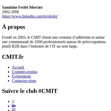
Sandrine Ferlet Mercier
2002-2006
https://www.linkedin.com/in/sferlet/
À propos
Fondé en 2003, le CMIT réunit une centaine d’adhérents et anime
une communauté de 1000 professionnels autour de préoccupations
plutôt B2B dans l’industrie de l’IT au sens large.
CMIT.fr
Accueil
Comptes-rendus
Événements
Contactez-nous
Suivre le club #CMIT
X
(Twitter)
Linkedin
Instagram