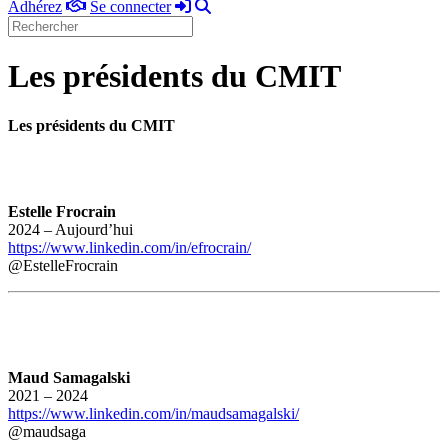
Adhérez
Se
Rechercher
Adhérez
Se connecter
connecter
Les présidents du CMIT
Les présidents du CMIT
Estelle Frocrain
2024 – Aujourd’hui
https://www.linkedin.com/in/efrocrain/
@EstelleFrocrain
Maud Samagalski
2021 – 2024
https://www.linkedin.com/in/maudsamagalski/
@maudsaga