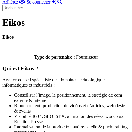
Adhérez
Se
Rechercher
Adhérez
Se connecter
connecter
Eikos
Eikos
Type de partenaire :
Fournisseur
Qui est Eikos ?
Agence conseil spécialiste des domaines technologiques,
informatiques et industriels :
Conseil sur l’image, le positionnement, la stratégie de com
externe & interne
Brand content, production de vidéos et d’articles, web design
& events
Visibilité 360° : SEO, SEA, animation des réseaux sociaux,
Relation Presse
Internalisation de la production audiovisuelle & pitch training,